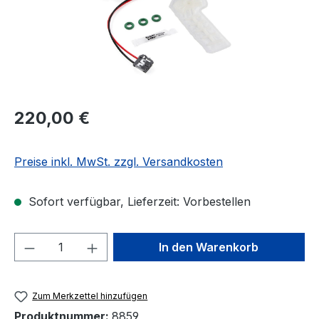
Regulärer Preis:
220,00 €
Preise inkl. MwSt. zzgl. Versandkosten
Sofort verfügbar, Lieferzeit: Vorbestellen
Produkt Anzahl: Gib den gewünschten We
In den Warenkorb
Zum Merkzettel hinzufügen
Produktnummer:
8859