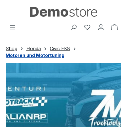
Zum Hauptinhalt springen
Du hast 0 Produ
Ware
Shop
Honda
Civic FK8
Motoren und Motortuning