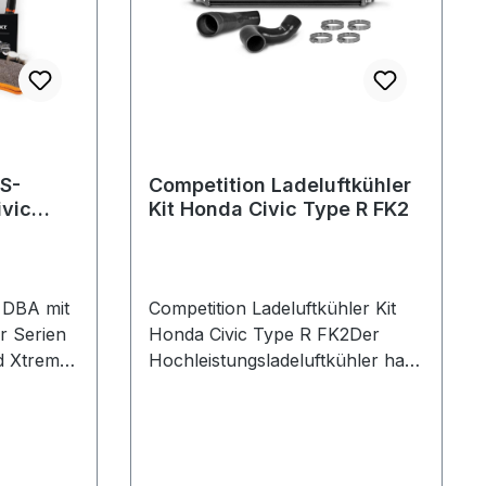
S-
Competition Ladeluftkühler
ivic
Kit Honda Civic Type R FK2
 DBA mit
Competition Ladeluftkühler Kit
r Serien
Honda Civic Type R FK2Der
d Xtreme
Hochleistungsladeluftkühler hat
folgende Netzabmaße (650mm x
r Fahrer
175mm x 110mm) und bietet
ohen
damit eine 23% größere
hohe
Anströmfläche sowie 101% mehr