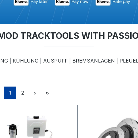
MOD TRACKTOOLS WITH PASSI
G | KÜHLUNG | AUSPUFF | BREMSANLAGEN | PLEUEL
Seite
Seite
1
2