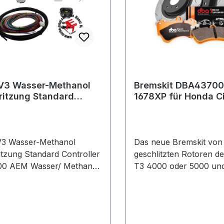
V3 Wasser-Methanol
Bremskit DBA43700
ritzung Standard
1678XP für Honda C
oller 30-3300
Type R FK2 und FK8
3 Wasser-Methanol
Das neue Bremskit von
itzung Standard Controller
geschlitzten Rotoren de
00 AEM Wasser/ Methanol
T3 4000 oder 5000 un
itzung für aufgeladene
Performance (XP)-
n mit bis zu 2.4 Bar
Bremsbelägen wurde fü
ruck. Der
entwickelt, die einen h
uckabhängige Controller
Anfangsbiss und eine 