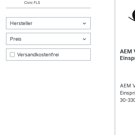
Civic FL5
Hersteller
Preis
AEM 
Filter hinzufügen: Versandkostenfrei
Versandkostenfrei
Einsp
Contr
AEM V
Einspr
30-33
Einspr
Motore
Laded
ladedr