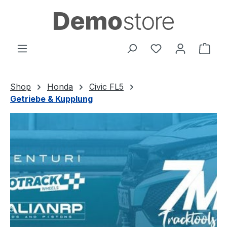
Zum Hauptinhalt springen
Du hast 0 Produ
Ware
Shop
Honda
Civic FL5
Getriebe & Kupplung