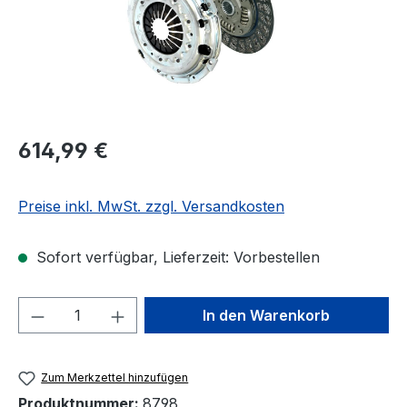
Regulärer Preis:
614,99 €
Preise inkl. MwSt. zzgl. Versandkosten
Sofort verfügbar, Lieferzeit: Vorbestellen
Produkt Anzahl: Gib den gewünschten We
In den Warenkorb
Zum Merkzettel hinzufügen
Produktnummer:
8798