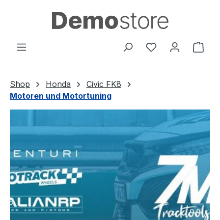
Zum Hauptinhalt springen
Du hast 0 Produ
Ware
Shop
Honda
Civic FK8
Motoren und Motortuning