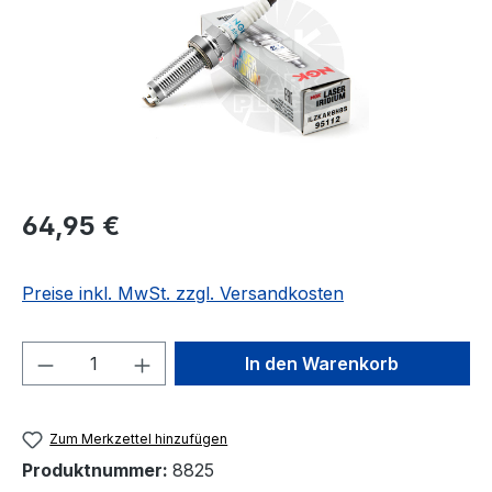
Regulärer Preis:
64,95 €
Preise inkl. MwSt. zzgl. Versandkosten
Produkt Anzahl: Gib den gewünschten We
In den Warenkorb
Zum Merkzettel hinzufügen
Produktnummer:
8825