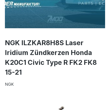
NGK ILZKAR8H8S Laser
Iridium Zündkerzen Honda
K20C1 Civic Type R FK2 FK8
15-21
NGK
Bildergalerie überspringen